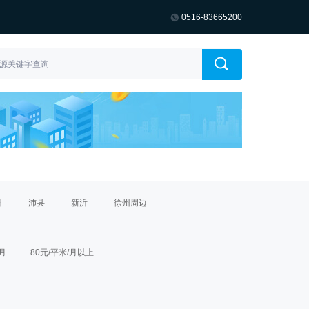
0516-83665200
州
沛县
新沂
徐州周边
/月
80元/平米/月以上