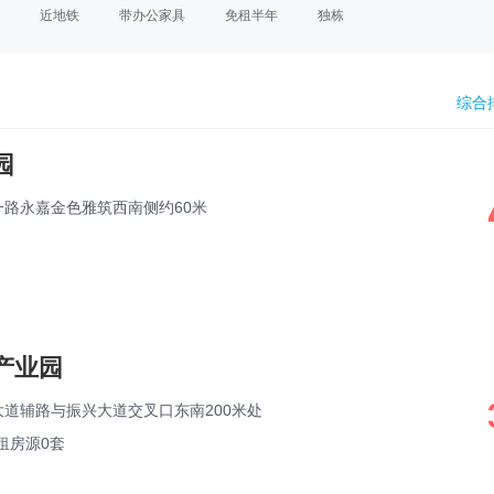
近地铁
带办公家具
免租半年
独栋
综合
园
一路永嘉金色雅筑西南侧约60米
产业园
道辅路与振兴大道交叉口东南200米处
租房源0套