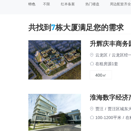
特色
不限
红本备案
热门楼盘
周边配套齐全
7
共找到
栋大厦满足您的需求
升辉庆丰商务
云龙区
/
云龙区经
在租房源1套
400㎡
淮海数字经济
贾汪
/
贾汪区城东大
100-1200平米
/
在