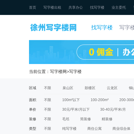
首页
写字楼出租
共享办公
找写字楼
业主委托
找写字楼
写字
当前位置：
写字楼网
>
写字楼
区域
不限
泉山区
鼓楼区
云龙区
铜
面积
不限
100m²以下
100-200m²
200-300
单价
不限
30元/平米/月以下
30-40元/平米/月
装修
不限
毛坯
简装修
精装修
类型
不限
纯写字楼
商住公寓
商业综合体