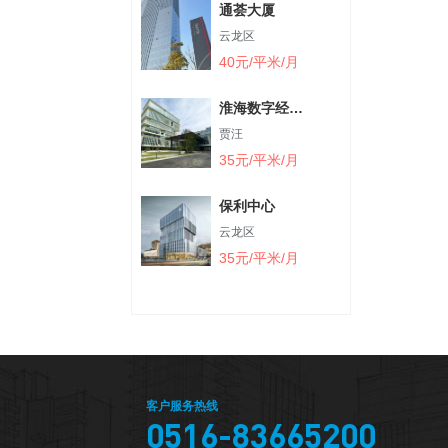
通荟大厦
云龙区
40元/平米/月
淮海数字经济
产业园
贾汪
35元/平米/月
保利中心
云龙区
35元/平米/月
客户服务热线
0516-83665200