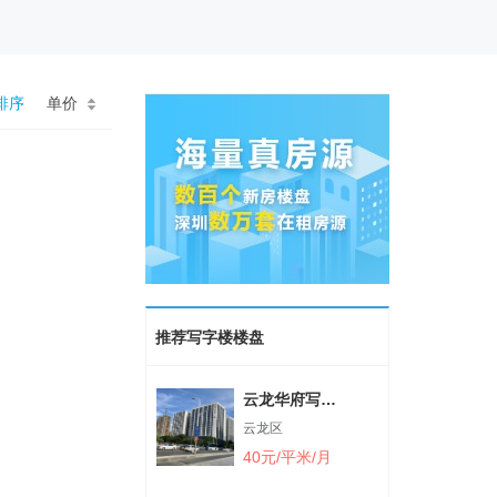
排序
单价
推荐写字楼楼盘
云龙华府写字
楼
云龙区
40元/平米/月