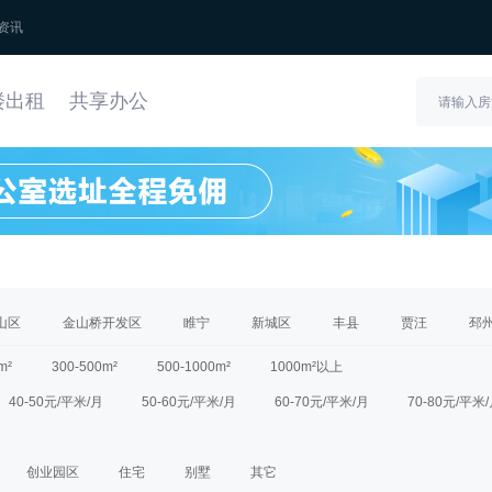
资讯
楼出租
共享办公
山区
金山桥开发区
睢宁
新城区
丰县
贾汪
邳
m²
300-500m²
500-1000m²
1000m²以上
40-50元/平米/月
50-60元/平米/月
60-70元/平米/月
70-80元/平米
创业园区
住宅
别墅
其它