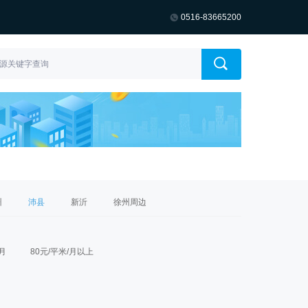
0516-83665200
州
沛县
新沂
徐州周边
/月
80元/平米/月以上